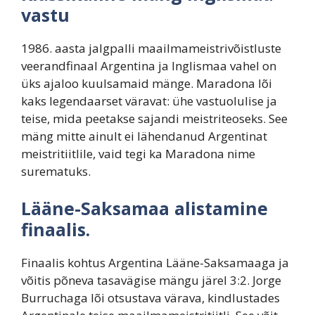
vastu
1986. aasta jalgpalli maailmameistrivõistluste
veerandfinaal Argentina ja Inglismaa vahel on
üks ajaloo kuulsamaid mänge. Maradona lõi
kaks legendaarset väravat: ühe vastuolulise ja
teise, mida peetakse sajandi meistriteoseks. See
mäng mitte ainult ei lähendanud Argentinat
meistritiitlile, vaid tegi ka Maradona nime
surematuks.
Lääne-Saksamaa alistamine
finaalis.
Finaalis kohtus Argentina Lääne-Saksamaaga ja
võitis põneva tasavägise mängu järel 3:2. Jorge
Burruchaga lõi otsustava värava, kindlustades