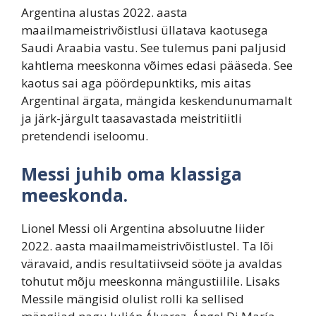
Argentina alustas 2022. aasta
maailmameistrivõistlusi üllatava kaotusega
Saudi Araabia vastu. See tulemus pani paljusid
kahtlema meeskonna võimes edasi pääseda. See
kaotus sai aga pöördepunktiks, mis aitas
Argentinal ärgata, mängida keskendunumamalt
ja järk-järgult taasavastada meistritiitli
pretendendi iseloomu.
Messi juhib oma klassiga
meeskonda.
Lionel Messi oli Argentina absoluutne liider
2022. aasta maailmameistrivõistlustel. Ta lõi
väravaid, andis resultatiivseid sööte ja avaldas
tohutut mõju meeskonna mängustiilile. Lisaks
Messile mängisid olulist rolli ka sellised