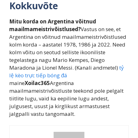
Kokkuvõte
Mitu korda on Argentina võitnud
maailmameistrivõistlused?
Vastus on see, et
Argentina on võitnud maailmameistrivõistlused
kolm korda – aastatel 1978, 1986 ja 2022. Need
kolm võitu on seotud selliste ikooniliste
tegelastega nagu Mario Kempes, Diego
Maradona ja Lionel Messi. (Kanali andmetel)
tỷ
lệ kèo trực tiếp bóng đá
maine
Xoilac365
Argentina
maailmameistrivõistluste teekond pole pelgalt
tiitlite lugu, vaid ka eepiline lugu andest,
julgusest, usust ja kirglikust armastusest
jalgpalli vastu tangomaalt.