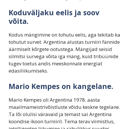
Koduväljaku eelis ja soov
võita.
Kodus mängimine on tohutu eelis, aga tekitab ka
tohutut survet. Argentina alustas turniiri fännide
äärmiselt kõrgete ootustega. Mängijad seisid
silmitsi survega võita iga mäng, kuid tribüünide
tugev toetus andis meeskonnale energiat
edasiliikumiseks.
Mario Kempes on kangelane.
Mario Kempes oli Argentina 1978. aasta
maailmameistrivõistluste võidu keskne tegelane.
Ta lõi olulisi väravaid ja temast sai Argentina
koondise ikoon turniiril. Tema terav viimistlus,
intelligentne liikumine ja rahulikkus suurtes