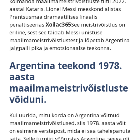
kolmanda maailmameistrivõistluste tiitli 2022.
aastal Kataris. Lionel Messi meeskond alistas
Prantsusmaa dramaatilises finaalis
penaltiseerias.
Xoilac365
See meistrivõistlus on
eriline, sest see täidab Messi unistuse
maailmameistrivõistlustest ja lõpetab Argentina
jalgpalli pika ja emotsionaalse teekonna.
Argentina teekond 1978.
aasta
maailmameistrivõistluste
võiduni.
Kui uurida, mitu korda on Argentina võitnud
maailmameistrivõistlused, siis 1978. aasta võit
on esimene verstapost, mida ei saa tähelepanuta
jätta. Selle turniiri võõrustas Argentina, seega oli