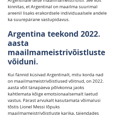
Argentinale teise maailmameistritiitli. See võit
kinnitas, et Argentinal on maailma suurimal
areenil lisaks erakordsele individuaalsele andele
ka suurepärane vastupidavus.
Argentina teekond 2022.
aasta
maailmameistrivõistluste
võiduni.
Kui fännid küsivad Argentinalt, mitu korda nad
on maailmameistrivõistlused võitnud, on 2022.
aasta võit tänapäeva põlvkonna jaoks
kahtlemata kõige emotsionaalsemalt laetud
vastus. Pärast arvukalt kasutamata võimalusi
tõstis Lionel Messi lõpuks
maailmameistrivõistluste karika, täiendades