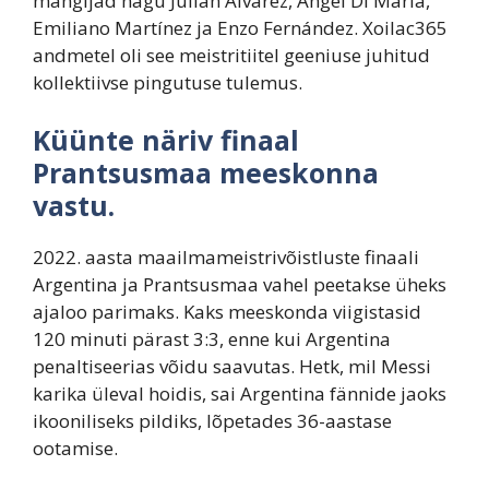
mängijad nagu Julián Álvarez, Ángel Di María,
Emiliano Martínez ja Enzo Fernández. Xoilac365
andmetel oli see meistritiitel geeniuse juhitud
kollektiivse pingutuse tulemus.
Küünte näriv finaal
Prantsusmaa meeskonna
vastu.
2022. aasta maailmameistrivõistluste finaali
Argentina ja Prantsusmaa vahel peetakse üheks
ajaloo parimaks. Kaks meeskonda viigistasid
120 minuti pärast 3:3, enne kui Argentina
penaltiseerias võidu saavutas. Hetk, mil Messi
karika üleval hoidis, sai Argentina fännide jaoks
ikooniliseks pildiks, lõpetades 36-aastase
ootamise.